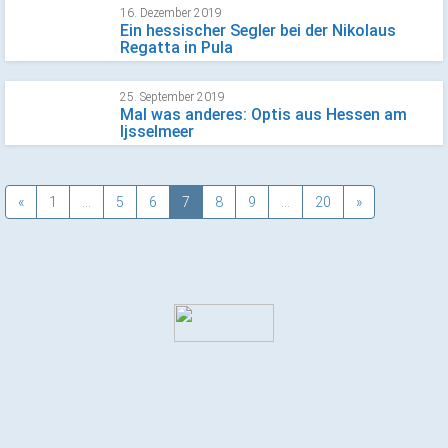
16. Dezember 2019
Ein hessischer Segler bei der Nikolaus
Regatta in Pula
25. September 2019
Mal was anderes: Optis aus Hessen am
Ijsselmeer
«
1
…
5
6
7
8
9
…
20
»