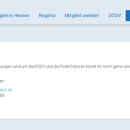
geln in Hessen
Regatta
Mitglied werden!
DODV
ungen rund um die DODV und die Flotte Hessen könnt ihr mich gerne an
en
ass.de
980