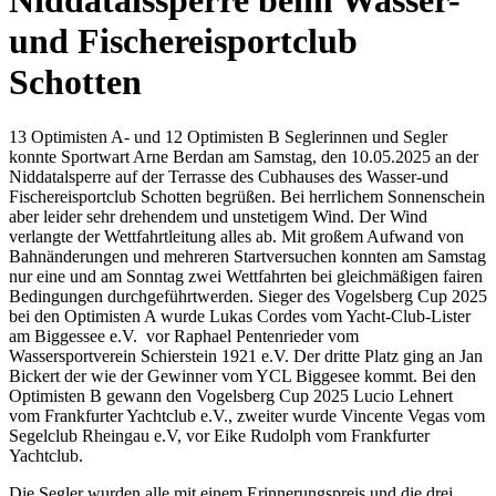
Niddatalssperre beim Wasser-
und Fischereisportclub
Schotten
13 Optimisten A- und 12 Optimisten B Seglerinnen und Segler
konnte Sportwart Arne Berdan am Samstag, den 10.05.2025 an der
Niddatalsperre auf der Terrasse des Cubhauses des Wasser-und
Fischereisportclub Schotten begrüßen. Bei herrlichem Sonnenschein
aber leider sehr drehendem und unstetigem Wind. Der Wind
verlangte der Wettfahrtleitung alles ab. Mit großem Aufwand von
Bahnänderungen und mehreren Startversuchen konnten am Samstag
nur eine und am Sonntag zwei Wettfahrten bei gleichmäßigen fairen
Bedingungen durchgeführtwerden. Sieger des Vogelsberg Cup 2025
bei den Optimisten A wurde Lukas Cordes vom Yacht-Club-Lister
am Biggessee e.V. vor Raphael Pentenrieder vom
Wassersportverein Schierstein 1921 e.V. Der dritte Platz ging an Jan
Bickert der wie der Gewinner vom YCL Biggesee kommt. Bei den
Optimisten B gewann den Vogelsberg Cup 2025 Lucio Lehnert
vom Frankfurter Yachtclub e.V., zweiter wurde Vincente Vegas vom
Segelclub Rheingau e.V, vor Eike Rudolph vom Frankfurter
Yachtclub.
Die Segler wurden alle mit einem Erinnerungspreis und die drei